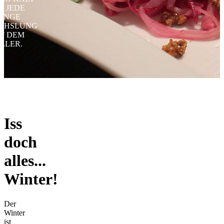
 - JEDE
ENGE
CHSLUNG
F DEM
LLER.
Iss
doch
alles...
Winter!
Der
Winter
ist