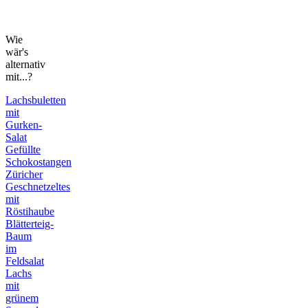
Wie
wär's
alternativ
mit...?
Lachsbuletten
mit
Gurken-
Salat
Gefüllte
Schokostangen
Züricher
Geschnetzeltes
mit
Röstihaube
Blätterteig-
Baum
im
Feldsalat
Lachs
mit
grünem