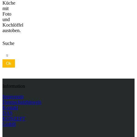
Küche
mit
Foto
und
Kochlöffel
austoben.
Suche
Ok
Information
Impressum
Datenschutzhinweis
Kontakt
DAS
KONZEPT
GmbH