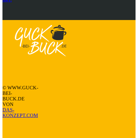
Nach oben
© WWW.GUCK-
BEI-
BUCK.DE
VON
DAS-
KONZEPT.COM