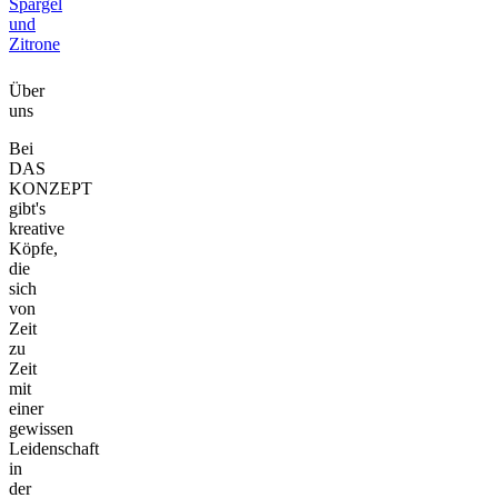
Spargel
und
Zitrone
Über
uns
Bei
DAS
KONZEPT
gibt's
kreative
Köpfe,
die
sich
von
Zeit
zu
Zeit
mit
einer
gewissen
Leidenschaft
in
der