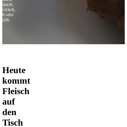
chmort,
ewickelt,
llt oder
grillt.
Heute
kommt
Fleisch
auf
den
Tisch