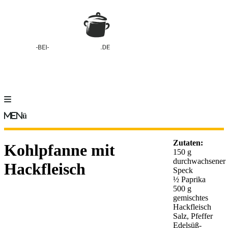
Menü
Zutaten:
Kohlpfanne mit
150 g
durchwachsener
Hackfleisch
Speck
½ Paprika
500 g
gemischtes
Hackfleisch
Salz, Pfeffer
Edelsüß-