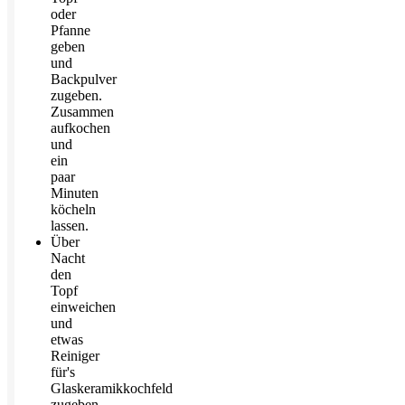
oder
Pfanne
geben
und
Backpulver
zugeben.
Zusammen
aufkochen
und
ein
paar
Minuten
köcheln
lassen.
Über
Nacht
den
Topf
einweichen
und
etwas
Reiniger
für's
Glaskeramikkochfeld
zugeben.