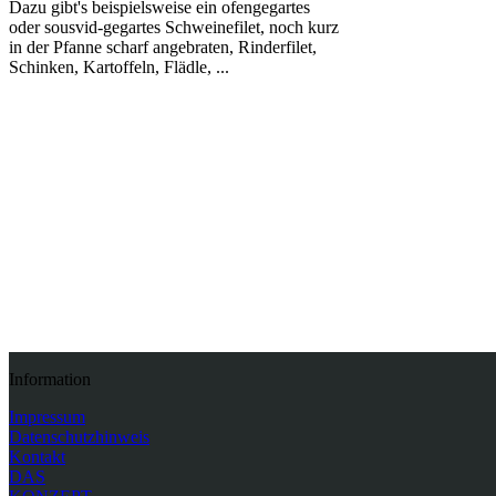
Dazu gibt's beispielsweise ein ofengegartes
oder sousvid-gegartes Schweinefilet, noch kurz
in der Pfanne scharf angebraten, Rinderfilet,
Schinken, Kartoffeln, Flädle, ...
Zurück
Information
Impressum
Datenschutzhinweis
Kontakt
DAS