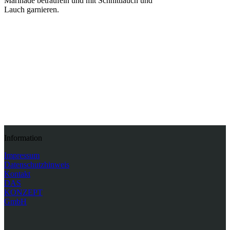
Marinade beträufeln und mit Schnittlauch und
Lauch garnieren.
Zurück
Information
Impressum
Datenschutzhinweis
Kontakt
DAS
KONZEPT
GmbH