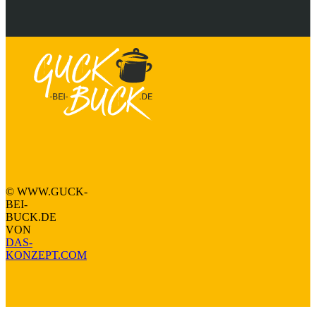
Nach oben
© WWW.GUCK-
BEI-
BUCK.DE
VON
DAS-
KONZEPT.COM