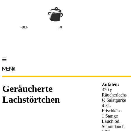
Menü
Zutaten:
Geräucherte
320 g
Räucherlachs
Lachstörtchen
½ Salatgurke
4 EL
Frischkäse
1 Stange
Lauch od.
Schnittlauch