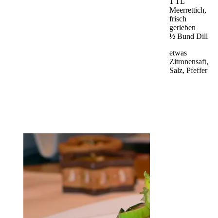
1 TL
Meerrettich,
frisch
gerieben
½ Bund Dill
etwas
Zitronensaft,
Salz, Pfeffer