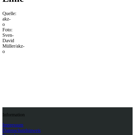
Quelle:
akz-
o
Foto:
Sven-
David
Müller/akz-
o
Zurück
Information
Impressum
Datenschutzhinweis